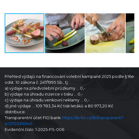
Přehled výdajů na financování volební kampaně 2025 podle § 16e
odst. 10 zákona č. 247/1995 Sb., tj.:
a) výdaje na předvolební průzkumy … 0,-
b) výdaje na úhradu inzerce v tisku … 0,-
c) výdaje na úhradu venkovní reklamy … 0,-
d) jiné výdaje … 109 783,34 Kč tisk letáků a 80 973,20 Kč
distribuce.
Transparentní účet FIO bank:
https://ib.fio.cz/ib/transparent?
a=2703314945
Evidenční číslo: 1-2025-PS-006