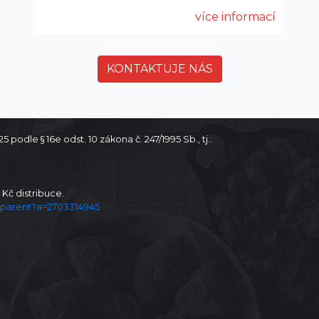
více informací
KONTAKTUJE NÁS
odle § 16e odst. 10 zákona č. 247/1995 Sb., tj.:
 Kč distribuce.
ransparent?a=2703314945