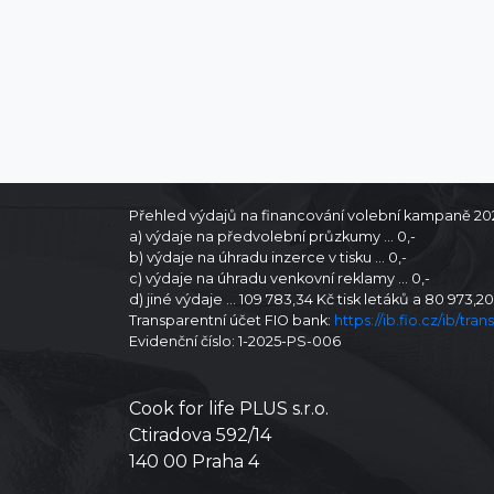
Přehled výdajů na financování volební kampaně 2025 p
a) výdaje na předvolební průzkumy … 0,-
b) výdaje na úhradu inzerce v tisku … 0,-
c) výdaje na úhradu venkovní reklamy … 0,-
d) jiné výdaje … 109 783,34 Kč tisk letáků a 80 973,20
Transparentní účet FIO bank:
https://ib.fio.cz/ib/t
Evidenční číslo: 1-2025-PS-006
Cook for life PLUS s.r.o.
Ctiradova 592/14
140 00 Praha 4