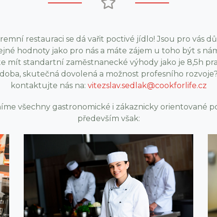
firemní restauraci se dá vařit poctivé jídlo! Jsou pro vás dů
ejné hodnoty jako pro nás a máte zájem u toho být s ná
e mít standartní zaměstnanecké výhody jako je 8,5h pr
doba, skutečná dovolená a možnost profesního rozvoje
kontaktujte nás na:
vitezslav.sedlak@cookforlife.cz
íme všechny gastronomické i zákaznicky orientované po
především však: