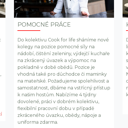
POMOCNÉ PRÁCE
c
Do kolektivu Cook for life sháníme nové
kolegy na pozice pomocné síly na
nádobí, čištění zeleniny, výdejčí kuchaře
na zkrácený úvazek a výpomoc na
pokladně v době obědů. Pozice je
,
vhodná také pro důchodce či maminky
na mateřské. Požadujeme spolehlivost a
samostatnost, dbáme na vstřícný přístup
k našim hostům. Nabízíme 4 týdny
dovolené, práci v dobrém kolektivu,
flexibilní pracovní dobu v případě
í
zkráceného úvazku, obědy, nápoje a
uniforma zdarma.