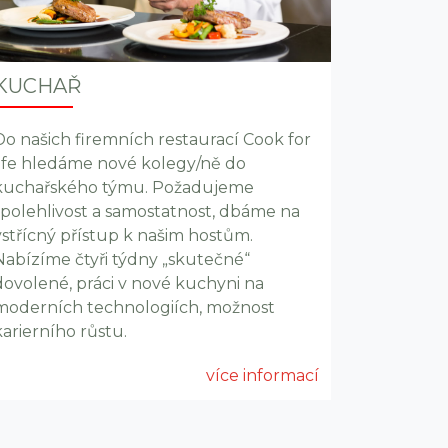
KUCHAŘ
Do našich firemních restaurací Cook for
life hledáme nové kolegy/ně do
kuchařského týmu. Požadujeme
spolehlivost a samostatnost, dbáme na
vstřícný přístup k našim hostům.
Nabízíme čtyři týdny „skutečné“
dovolené, práci v nové kuchyni na
moderních technologiích, možnost
karierního růstu.
více informací