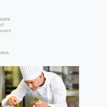
ležité
mi?
acovní
?
zice,