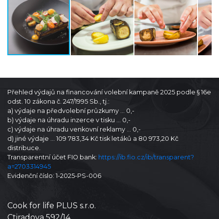
Přehled výdajů na financování volební kampaně 2025 podle § 16e
odst. 10 zákona č. 247/1995 Sb., tj.:
a) výdaje na předvolební průzkumy … 0,-
b) výdaje na úhradu inzerce v tisku … 0,-
c) výdaje na úhradu venkovní reklamy … 0,-
d) jiné výdaje … 109 783,34 Kč tisk letáků a 80 973,20 Kč
distribuce.
Transparentní účet FIO bank:
https://ib.fio.cz/ib/transparent?
a=2703314945
Evidenční číslo: 1-2025-PS-006
Cook for life PLUS s.r.o.
Ctiradova 592/14